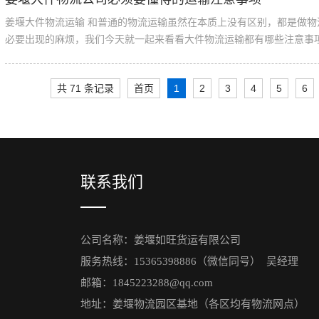
姜堰大件物流运输 和普通的物流运输虽然在本质上没有区别，都是做
必要出现的麻烦，我们今天就一起来看看大件物流运输都有哪些注意事项。 
共 71 条记录
首页
1
2
3
4
5
6
联系我们
公司名称：姜堰如旺货运有限公司
服务热线：15365398886（微信同号） 吴经理
邮箱：1845223288@qq.com
地址：姜堰物流园区基地（各区均有物流网点）