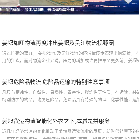
姜堰如旺物流再度冲出姜堰及吴江物流视野圈
通过忙碌的双11， 姜堰物流 及吴江物流的运输量逐步表现出饱满状，
月的狂欢，而对物流企业来说，压力的增加或许要推早至更久前。姜堰如旺
姜堰危险品物流|危险品运输的特别注意事项
凡具有腐蚀性、自然性、易燃性、毒害性、爆炸性等性质，在运输、装
特别防护的物品，均属危险品。危险品具有特殊的物理、化学性能，运输中
姜堰货运物流智能化外衣之下,本质是拼服务
近几年经济增速的变化推动了姜堰货运物流业的发展，新时代背景下的
追求体验感的时候， 姜堰物流 服务更加重要。 如果说传统模式下的国内货